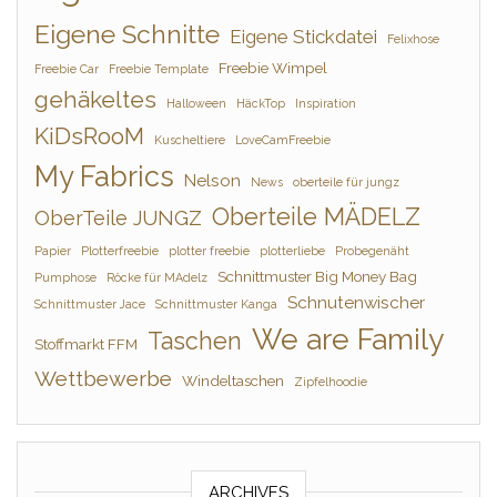
Eigene Schnitte
Eigene Stickdatei
Felixhose
Freebie Wimpel
Freebie Car
Freebie Template
gehäkeltes
Halloween
HäckTop
Inspiration
KiDsRooM
Kuscheltiere
LoveCamFreebie
My Fabrics
Nelson
News
oberteile für jungz
Oberteile MÄDELZ
OberTeile JUNGZ
Papier
Plotterfreebie
plotter freebie
plotterliebe
Probegenäht
Schnittmuster Big Money Bag
Pumphose
Röcke für MAdelz
Schnutenwischer
Schnittmuster Jace
Schnittmuster Kanga
We are Family
Taschen
Stoffmarkt FFM
Wettbewerbe
Windeltaschen
Zipfelhoodie
ARCHIVES