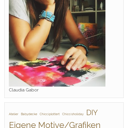
Claudia Gabor
DIY
Atelier
Babydecke
Chicciplottert
Chiccisholiday
Eigene Motive/Grafiken