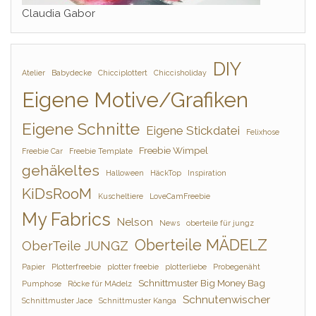
Claudia Gabor
DIY
Atelier
Babydecke
Chicciplottert
Chiccisholiday
Eigene Motive/Grafiken
Eigene Schnitte
Eigene Stickdatei
Felixhose
Freebie Wimpel
Freebie Car
Freebie Template
gehäkeltes
Halloween
HäckTop
Inspiration
KiDsRooM
Kuscheltiere
LoveCamFreebie
My Fabrics
Nelson
News
oberteile für jungz
Oberteile MÄDELZ
OberTeile JUNGZ
Papier
Plotterfreebie
plotter freebie
plotterliebe
Probegenäht
Schnittmuster Big Money Bag
Pumphose
Röcke für MAdelz
Schnutenwischer
Schnittmuster Jace
Schnittmuster Kanga