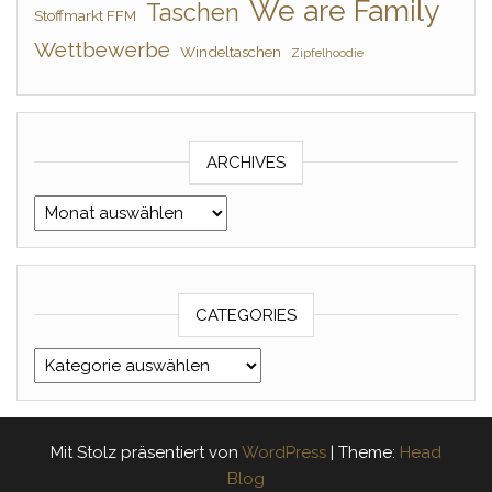
We are Family
Taschen
Stoffmarkt FFM
Wettbewerbe
Windeltaschen
Zipfelhoodie
ARCHIVES
Archives
CATEGORIES
Categories
Mit Stolz präsentiert von
WordPress
|
Theme:
Head
Blog