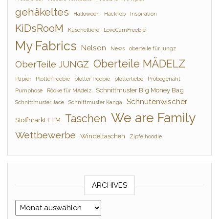
gehäkeltes
Halloween
HäckTop
Inspiration
KiDsRooM
Kuscheltiere
LoveCamFreebie
My Fabrics
Nelson
News
oberteile für jungz
Oberteile MÄDELZ
OberTeile JUNGZ
Papier
Plotterfreebie
plotter freebie
plotterliebe
Probegenäht
Schnittmuster Big Money Bag
Pumphose
Röcke für MAdelz
Schnutenwischer
Schnittmuster Jace
Schnittmuster Kanga
We are Family
Taschen
Stoffmarkt FFM
Wettbewerbe
Windeltaschen
Zipfelhoodie
ARCHIVES
Archives