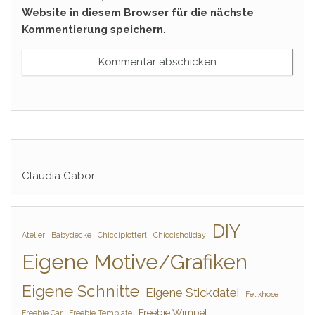
Website in diesem Browser für die nächste
Kommentierung speichern.
Claudia Gabor
DIY
Atelier
Babydecke
Chicciplottert
Chiccisholiday
Eigene Motive/Grafiken
Eigene Schnitte
Eigene Stickdatei
Felixhose
Freebie Wimpel
Freebie Car
Freebie Template