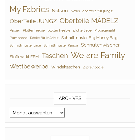
My Fabrics
Nelson
News
oberteile für jungz
Oberteile MÄDELZ
OberTeile JUNGZ
Papier
Plotterfreebie
plotter freebie
plotterliebe
Probegenäht
Schnittmuster Big Money Bag
Pumphose
Röcke für MAdelz
Schnutenwischer
Schnittmuster Jace
Schnittmuster Kanga
We are Family
Taschen
Stoffmarkt FFM
Wettbewerbe
Windeltaschen
Zipfelhoodie
ARCHIVES
Archives