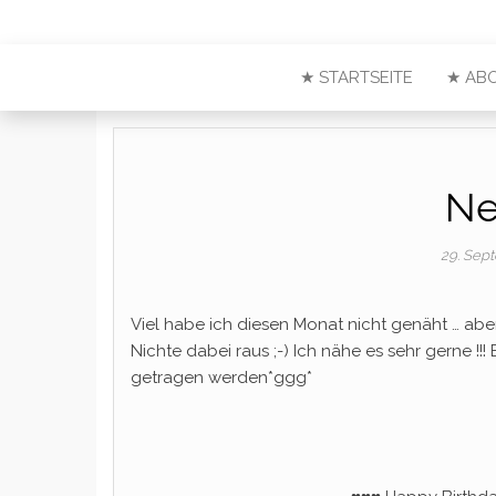
★ STARTSEITE
★ AB
Ne
29. Sep
Viel habe ich diesen Monat nicht genäht … ab
Nichte dabei raus ;-) Ich nähe es sehr gerne !!
getragen werden*ggg*