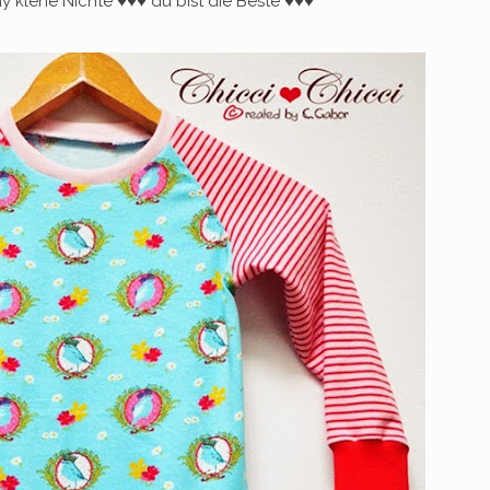
y klene Nichte ♥♥♥ du bist die Beste ♥♥♥