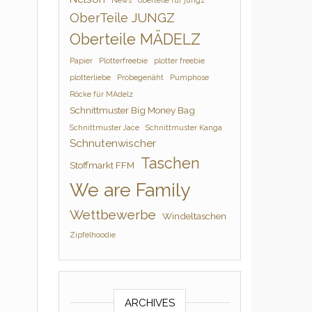
News
oberteile für jungz
OberTeile JUNGZ
Oberteile MÄDELZ
Papier
Plotterfreebie
plotter freebie
plotterliebe
Probegenäht
Pumphose
Röcke für MAdelz
Schnittmuster Big Money Bag
Schnittmuster Jace
Schnittmuster Kanga
Schnutenwischer
Taschen
Stoffmarkt FFM
We are Family
Wettbewerbe
Windeltaschen
Zipfelhoodie
ARCHIVES