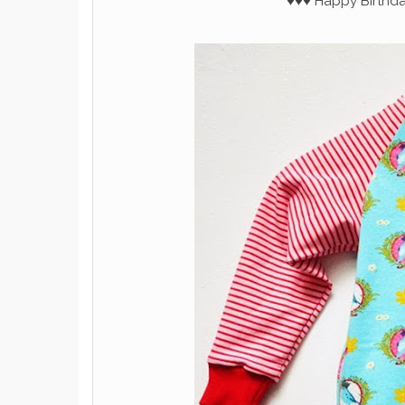
♥♥♥ Happy Birthda