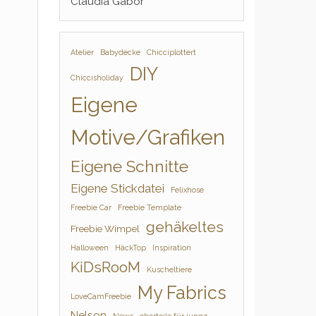
Claudia Gabor
Atelier
Babydecke
Chicciplottert
DIY
Chiccisholiday
Eigene
Motive/Grafiken
Eigene Schnitte
Eigene Stickdatei
Felixhose
Freebie Car
Freebie Template
gehäkeltes
Freebie Wimpel
Halloween
HäckTop
Inspiration
KiDsRooM
Kuscheltiere
My Fabrics
LoveCamFreebie
Nelson