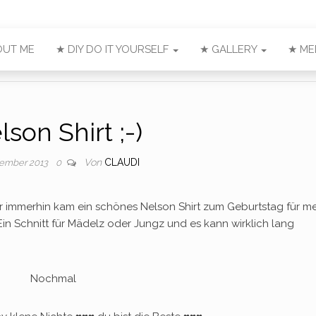
OUT ME
★ DIY DO IT YOURSELF
★ GALLERY
★ ME
lson Shirt ;-)
Von
CLAUDI
tember 2013
0
er immerhin kam ein schönes Nelson Shirt zum Geburtstag für m
! Ein Schnitt für Mädelz oder Jungz und es kann wirklich lang
Nochmal