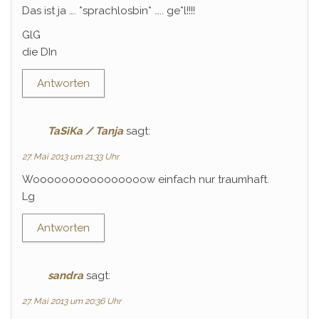
Das ist ja …. *sprachlosbin* ….. ge*l!!!!
GlG
die DIn
Antworten
TaSiKa / Tanja
sagt:
27. Mai 2013 um 21:33 Uhr
Woooooooooooooooow einfach nur traumhaft.
Lg
Antworten
sandra
sagt:
27. Mai 2013 um 20:36 Uhr