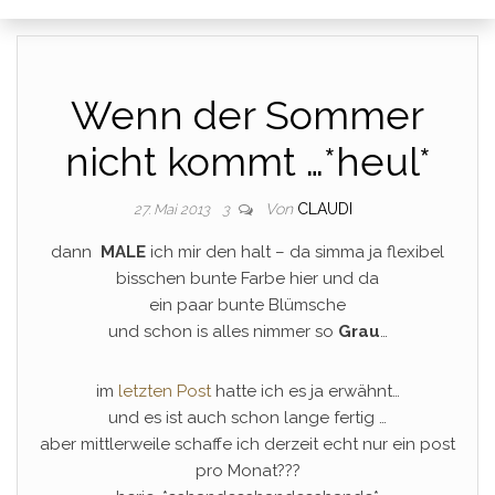
Wenn der Sommer
nicht kommt …*heul*
Von
CLAUDI
27. Mai 2013
3
dann
M
A
L
E
ich mir den halt – da simma ja flexibel
bisschen bunte Farbe hier und da
ein paar bunte Blümsche
und schon is alles nimmer so
Grau
…
im
letzten Post
hatte ich es ja erwähnt…
und es ist auch schon lange fertig …
aber mittlerweile schaffe ich derzeit echt nur ein post
pro Monat???