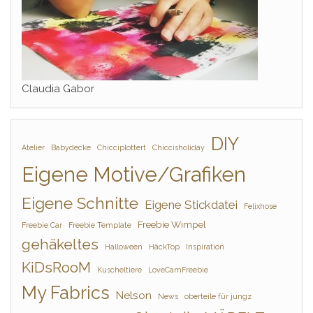
Claudia Gabor
DIY
Atelier
Babydecke
Chicciplottert
Chiccisholiday
Eigene Motive/Grafiken
Eigene Schnitte
Eigene Stickdatei
Felixhose
Freebie Wimpel
Freebie Car
Freebie Template
gehäkeltes
Halloween
HäckTop
Inspiration
KiDsRooM
Kuscheltiere
LoveCamFreebie
My Fabrics
Nelson
News
oberteile für jungz