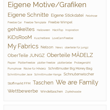
Eigene Motive/Grafiken
Eigene Schnitte
Eigene Stickdatei
Felixhose
Freebie Wimpel
Freebie Car
Freebie Template
gehäkeltes
Halloween
HäckTop
Inspiration
KiDsRooM
Kuscheltiere
LoveCamFreebie
My Fabrics
Nelson
News
oberteile für jungz
Oberteile MÄDELZ
OberTeile JUNGZ
Papier
Plotterfreebie
plotter freebie
plotterliebe
Probegenäht
Schnittmuster Big Money Bag
Pumphose
Röcke für MAdelz
Schnutenwischer
Schnittmuster Jace
Schnittmuster Kanga
We are Family
Taschen
Stoffmarkt FFM
Wettbewerbe
Windeltaschen
Zipfelhoodie