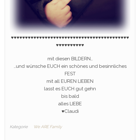
♥♥♥♥♥♥♥♥♥♥♥♥♥♥♥♥♥♥♥♥♥♥♥♥♥♥
♥
♥♥♥♥♥♥♥♥♥♥♥♥♥♥♥
♥♥♥♥♥♥♥♥♥♥
mit diesen BILDERN…
…und wünsche EUCH ein schönes und besinnliches
FEST
mit all EUREN LIEBEN
lasst es EUCH gut gehn
bis bald
alles LIEBE
♥Claudi
Kategorie
We ARE Family