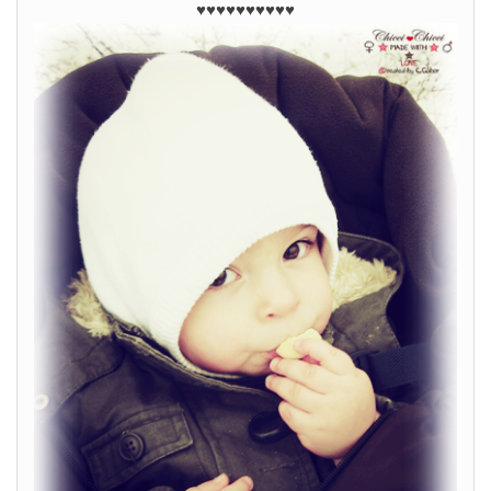
♥♥♥♥♥♥♥♥♥♥