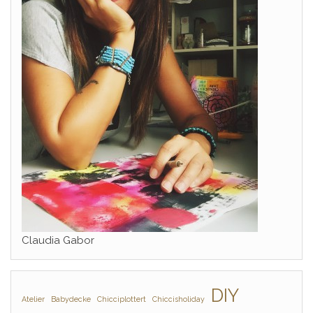
Claudia Gabor
DIY
Atelier
Babydecke
Chicciplottert
Chiccisholiday