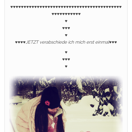
♥♥♥♥♥♥♥♥♥♥♥♥♥♥♥♥♥♥♥♥♥♥♥♥♥
♥♥
♥♥♥♥♥♥♥♥♥♥♥♥♥♥♥
♥♥♥♥♥♥♥♥♥♥♥
♥
♥♥♥
♥
♥
♥♥♥
JETZT verabschiede ich mich erst einmal
♥♥♥
♥
♥♥♥
♥