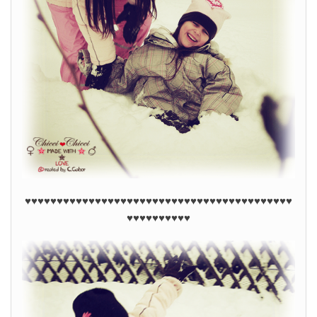
♥♥♥♥♥♥♥♥♥♥♥♥♥♥♥♥♥♥♥♥♥♥♥♥♥♥
♥
♥♥♥♥♥♥♥♥♥♥♥♥♥♥♥
♥♥♥♥♥♥♥♥♥♥