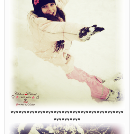
♥♥♥♥♥♥♥♥♥♥♥♥♥♥♥♥♥♥♥♥♥♥♥♥♥♥
♥
♥♥♥♥♥♥♥♥♥♥♥♥♥♥♥
♥♥♥♥♥♥♥♥♥♥