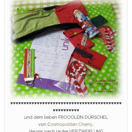
♥♥♥♥♥♥♥♥♥♥♥♥♥♥♥♥♥♥♥♥♥♥♥♥♥♥
♥
♥♥♥♥♥♥♥♥♥♥♥♥♥♥♥
♥♥♥♥♥♥♥♥♥♥
und dem lieben FROOOLEIN DÜRSCHEL
von C
osmopolitan Cherry
…
die mir…nach lauter VERZWEIFLUNG