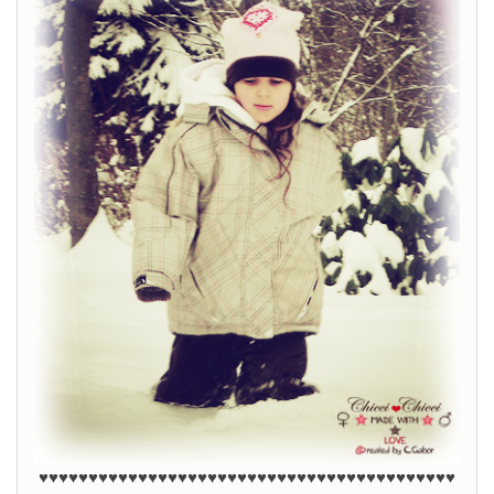
♥♥♥♥♥♥♥♥♥♥♥♥♥♥♥♥♥♥♥♥♥♥♥♥♥♥
♥
♥♥♥♥♥♥♥♥♥♥♥♥♥♥♥