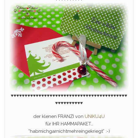
♥♥♥♥♥♥♥♥♥♥♥♥♥♥♥♥♥♥♥♥♥♥♥♥♥♥
♥
♥♥♥♥♥♥♥♥♥♥♥♥♥♥♥
♥♥♥♥♥♥♥♥♥♥
der klenen FRANZI von
UNIKU4U
für IHR HAMMAPAKET…
*habmichgarnichtmehreingekriegt* :-)