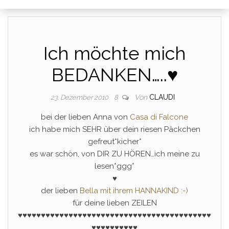
Ich möchte mich
BEDANKEN…..♥
Von
CLAUDI
23. Dezember 2010
8
bei der lieben Anna von
Casa di Falcone
ich habe mich SEHR über dein riesen Päckchen
gefreut*kicher*
es war schön, von DIR ZU HÖREN…ich meine zu
lesen*ggg*
♥
der lieben
Bella mit ihrem HANNAKIND :-)
für deine lieben ZEILEN
♥♥♥♥♥♥♥♥♥♥♥♥♥♥♥♥♥♥♥♥♥♥♥♥♥♥
♥
♥♥♥♥♥♥♥♥♥♥♥♥♥♥♥
♥♥♥♥♥♥♥♥♥♥