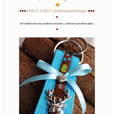
♥
♥
♥
CHICCI CHICCI Schlüsselanhänger
♥
♥
♥
♥
ich wollte mal was anderes machen….und kam auf diese Idee…
♥