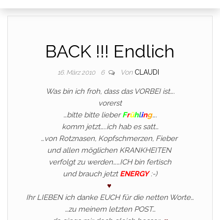
BACK !!! Endlich
Von
CLAUDI
16. März 2010
6
Was bin ich froh, dass das VORBEI ist….
vorerst
…bitte bitte lieber
F
r
ü
h
l
i
n
g
….
komm jetzt…..ich hab es satt…
…von Rotznasen, Kopfschmerzen, Fieber
und allen möglichen KRANKHEITEN
verfolgt zu werden……ICH bin fertisch
und brauch jetzt
ENERGY
:-)
♥
Ihr LIEBEN ich danke EUCH für die netten Worte…
…zu meinem letzten POST…