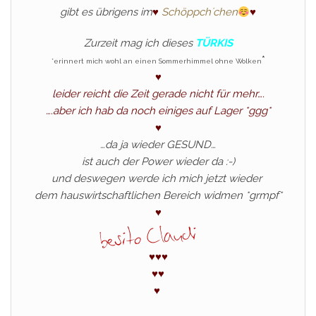
gibt es übrigens im
♥
Schöppch´chen
♥
Zurzeit mag ich dieses
TÜRKIS
*
*erinnert mich wohl an einen Sommerhimmel ohne Wolken
♥
leider reicht die Zeit gerade nicht für mehr….
….aber ich hab da noch einiges auf Lager *ggg*
♥
…da ja wieder GESUND…
ist auch der Power wieder da :-)
und deswegen werde ich mich jetzt wieder
dem hauswirtschaftlichen Bereich widmen *grmpf*
♥
♥
♥
♥
♥
♥
♥