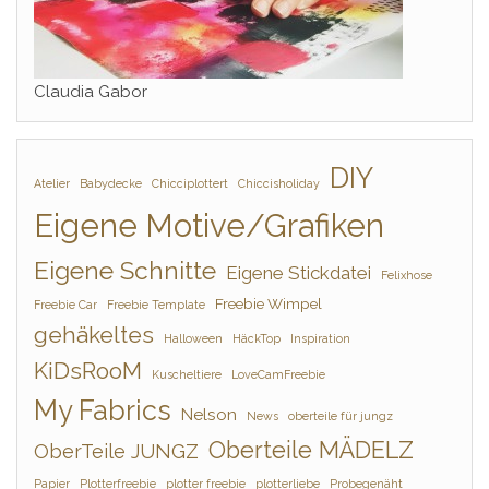
Claudia Gabor
DIY
Atelier
Babydecke
Chicciplottert
Chiccisholiday
Eigene Motive/Grafiken
Eigene Schnitte
Eigene Stickdatei
Felixhose
Freebie Wimpel
Freebie Car
Freebie Template
gehäkeltes
Halloween
HäckTop
Inspiration
KiDsRooM
Kuscheltiere
LoveCamFreebie
My Fabrics
Nelson
News
oberteile für jungz
Oberteile MÄDELZ
OberTeile JUNGZ
Papier
Plotterfreebie
plotter freebie
plotterliebe
Probegenäht