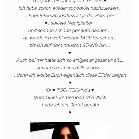
da gings mir doch gleich besser….
♥
Ich habe schon wieder sooooviel nachzulesen….
….Euer Infomationsfluss ist ja der Hammer
♥
….soviele Neuigkeiten
und sooooo schöne genähte Sachen…..
da werde ich wohl wieder TAGE brauchen….
bis ich auf dem neusten STAND bin……
♥
Auch bei mir hatte sich so einiges angesammelt…..
bevor es mich ins AUS schoss….
….denn ich wollte Euch eigentlich diese Bilder zeigen
♥
für
♥
TOCHTERkind 1
♥
(zum Glück immernoch GESUND)
hatte ich ein Gürtel genäht
♥