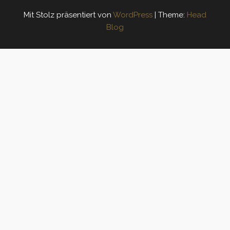
Mit Stolz präsentiert von
WordPress
|
Theme:
Head
Blog