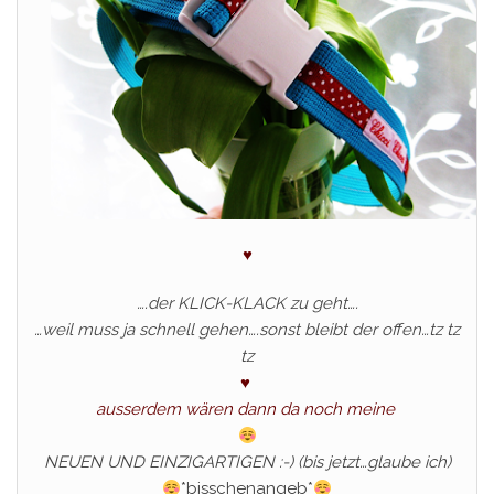
♥
….der KLICK-KLACK zu geht….
…weil muss ja schnell gehen….sonst bleibt der offen…tz tz
tz
♥
ausserdem wären dann da noch meine
NEUEN UND EINZIGARTIGEN :-) (bis jetzt…glaube ich)
*bisschenangeb*