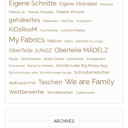
Eigene Schnitte
Eigene Stickdatei
Felixhose
Freebie Wimpel
Freebie Car
Freebie Template
gehäkeltes
Halloween
HäckTop
Inspiration
KiDsRooM
Kuscheltiere
LoveCamFreebie
My Fabrics
Nelson
News
oberteile für jungz
Oberteile MÄDELZ
OberTeile JUNGZ
Papier
Plotterfreebie
plotter freebie
plotterliebe
Probegenäht
Schnittmuster Big Money Bag
Pumphose
Röcke für MAdelz
Schnutenwischer
Schnittmuster Jace
Schnittmuster Kanga
We are Family
Taschen
Stoffmarkt FFM
Wettbewerbe
Windeltaschen
Zipfelhoodie
ARCHIVES