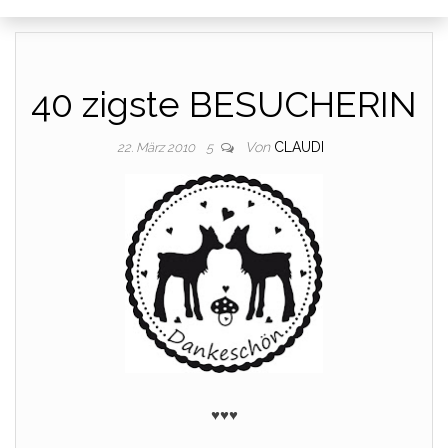
40 zigste BESUCHERIN
Von
CLAUDI
22. März 2010
5
♥♥♥