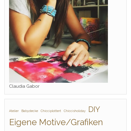
Claudia Gabor
DIY
Atelier
Babydecke
Chicciplottert
Chiccisholiday
Eigene Motive/Grafiken