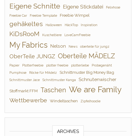
Eigene Schnitte
Eigene Stickdatei
Felixhose
Freebie Wimpel
Freebie Car
Freebie Template
gehäkeltes
Halloween
HäckTop
Inspiration
KiDsRooM
Kuscheltiere
LoveCamFreebie
My Fabrics
Nelson
News
oberteile für jungz
Oberteile MÄDELZ
OberTeile JUNGZ
Papier
Plotterfreebie
plotter freebie
plotterliebe
Probegenäht
Schnittmuster Big Money Bag
Pumphose
Röcke für MAdelz
Schnutenwischer
Schnittmuster Jace
Schnittmuster Kanga
We are Family
Taschen
Stoffmarkt FFM
Wettbewerbe
Windeltaschen
Zipfelhoodie
ARCHIVES