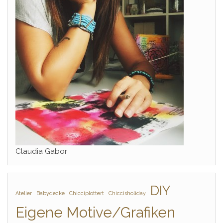
Claudia Gabor
DIY
Atelier
Babydecke
Chicciplottert
Chiccisholiday
Eigene Motive/Grafiken