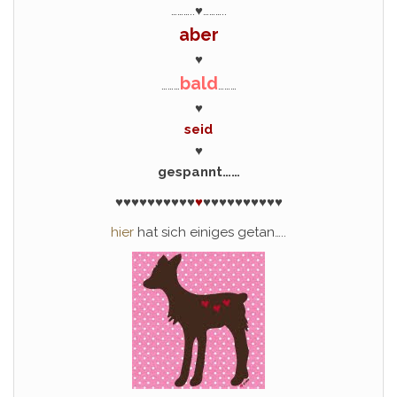
………..♥………..
aber
♥
bald
………
………
♥
seid
♥
gespannt……
♥♥♥♥♥♥♥♥♥♥
♥
♥♥♥♥♥♥♥♥♥♥
hier
hat sich einiges getan…..