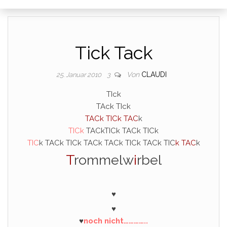
Tick Tack
Von
CLAUDI
25. Januar 2010
3
TIck
TAck TIck
TACk TICk TAC
k
TICk
TACkTICk TACk TICk
TIC
k TACk TICk TACk TACk TICk TACk TIC
k TAC
k
T
rommelw
i
rbel
♥
♥
♥
noch nicht…………..