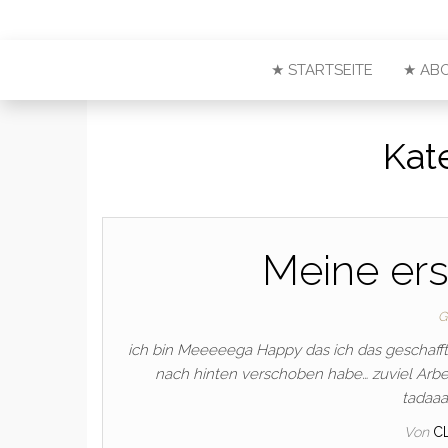
★ STARTSEITE
★ AB
Kat
Meine ers
G
ich bin Meeeeega Happy das ich das geschafft 
nach hinten verschoben habe… zuviel Arbeit 
tadaaa
Von
C