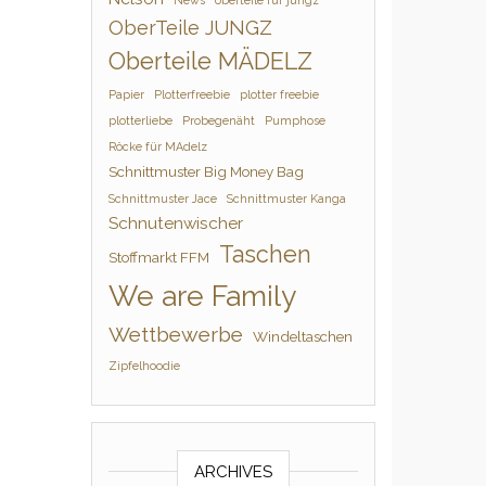
News
oberteile für jungz
OberTeile JUNGZ
Oberteile MÄDELZ
Papier
Plotterfreebie
plotter freebie
plotterliebe
Probegenäht
Pumphose
Röcke für MAdelz
Schnittmuster Big Money Bag
Schnittmuster Jace
Schnittmuster Kanga
Schnutenwischer
Taschen
Stoffmarkt FFM
We are Family
Wettbewerbe
Windeltaschen
Zipfelhoodie
ARCHIVES