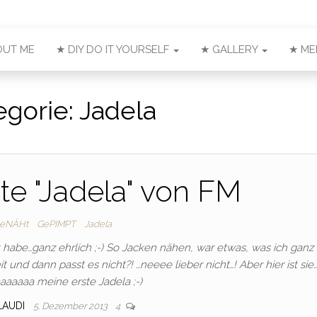
OUT ME
★ DIY DO IT YOURSELF
★ GALLERY
★ ME
egorie:
Jadela
te "Jadela" von FM
eNÄHt
GePIMPT
Jadela
habe…ganz ehrlich ;-) So Jacken nähen, war etwas, was ich ganz 
und dann passt es nicht?! …neeee lieber nicht…! Aber hier ist sie
aaaaaa meine erste Jadela ;-)
LAUDI
5. Dezember 2013
4