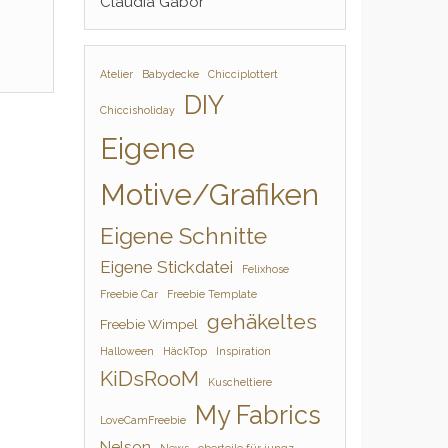
Claudia Gabor
Atelier
Babydecke
Chicciplottert
DIY
Chiccisholiday
Eigene
Motive/Grafiken
Eigene Schnitte
Eigene Stickdatei
Felixhose
Freebie Car
Freebie Template
gehäkeltes
Freebie Wimpel
Halloween
HäckTop
Inspiration
KiDsRooM
Kuscheltiere
My Fabrics
LoveCamFreebie
Nelson