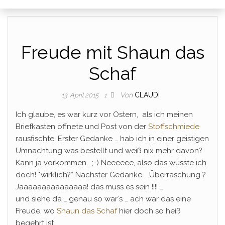
Freude mit Shaun das
Schaf
Von
CLAUDI
13. April 2015
1
Ich glaube, es war kurz vor Ostern, als ich meinen
Briefkasten öffnete und Post von der
Stoffschmiede
rausfischte. Erster Gedanke … hab ich in einer geistigen
Umnachtung was bestellt und weiß nix mehr davon?
Kann ja vorkommen… ;-) Neeeeee, also das wüsste ich
doch! *wirklich?* Nächster Gedanke ….Überraschung ?
Jaaaaaaaaaaaaaaa! das muss es sein !!!! ….
und siehe da ….genau so war´s … ach war das eine
Freude, wo
Shaun das Schaf
hier doch so heiß
begehrt ist.