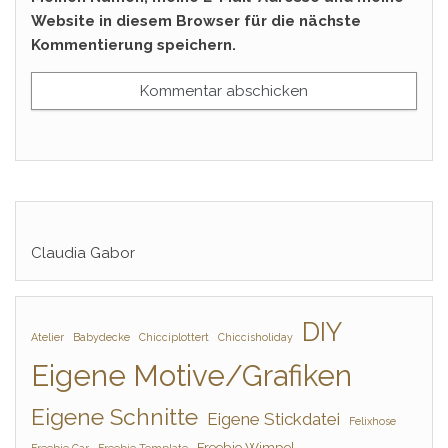
Website in diesem Browser für die nächste
Kommentierung speichern.
Claudia Gabor
DIY
Atelier
Babydecke
Chicciplottert
Chiccisholiday
Eigene Motive/Grafiken
Eigene Schnitte
Eigene Stickdatei
Felixhose
Freebie Wimpel
Freebie Car
Freebie Template