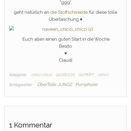
*ggg*
geht natürlich an
die Stoffschmiede
für diese tolle
Übertaschung ♥
Euch allen einen guten Start in die Woche
Besito
♥
Claudi
Kategorie
chicci chicci
GeDRUCKt
GePIMPT
nähen
OberTeile JUNGZ
Pumphose
Schlagwörter
1 Kommentar