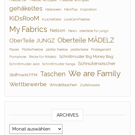
gehäkeltes
Halloween
HäckTop
Inspiration
KiDsRooM
Kuscheltiere
LoveCamFreebie
My Fabrics
Nelson
News
oberteile für jungz
Oberteile MÄDELZ
OberTeile JUNGZ
Papier
Plotterfreebie
plotter freebie
plotterliebe
Probegenäht
Schnittmuster Big Money Bag
Pumphose
Röcke für MAdelz
Schnutenwischer
Schnittmuster Jace
Schnittmuster Kanga
We are Family
Taschen
Stoffmarkt FFM
Wettbewerbe
Windeltaschen
Zipfelhoodie
ARCHIVES
Archives