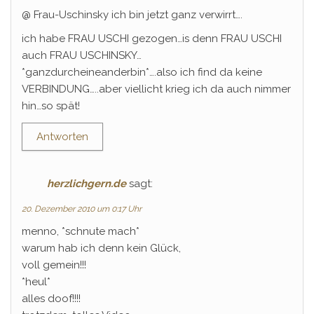
@ Frau-Uschinsky ich bin jetzt ganz verwirrt….
ich habe FRAU USCHI gezogen…is denn FRAU USCHI
auch FRAU USCHINSKY…
*ganzdurcheineanderbin*….also ich find da keine
VERBINDUNG…..aber viellicht krieg ich da auch nimmer
hin…so spät!
Antworten
herzlichgern.de
sagt:
20. Dezember 2010 um 0:17 Uhr
menno, *schnute mach*
warum hab ich denn kein Glück,
voll gemein!!!
*heul*
alles doof!!!!