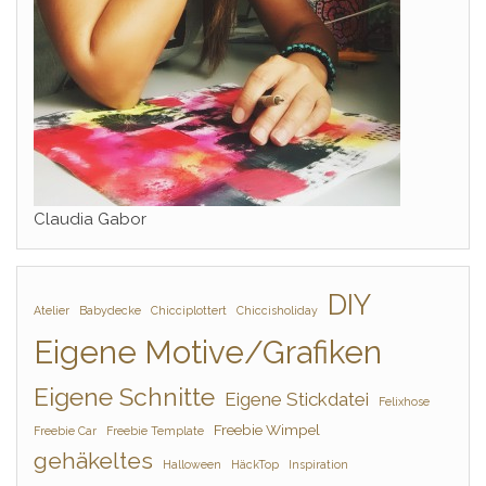
Claudia Gabor
DIY
Atelier
Babydecke
Chicciplottert
Chiccisholiday
Eigene Motive/Grafiken
Eigene Schnitte
Eigene Stickdatei
Felixhose
Freebie Wimpel
Freebie Car
Freebie Template
gehäkeltes
Halloween
HäckTop
Inspiration