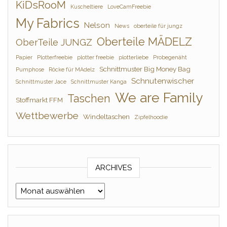
KiDsRooM
Kuscheltiere
LoveCamFreebie
My Fabrics
Nelson
News
oberteile für jungz
Oberteile MÄDELZ
OberTeile JUNGZ
Papier
Plotterfreebie
plotter freebie
plotterliebe
Probegenäht
Schnittmuster Big Money Bag
Pumphose
Röcke für MAdelz
Schnutenwischer
Schnittmuster Jace
Schnittmuster Kanga
We are Family
Taschen
Stoffmarkt FFM
Wettbewerbe
Windeltaschen
Zipfelhoodie
ARCHIVES
Archives