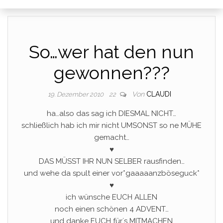
So…wer hat den nun
gewonnen???
Von
CLAUDI
19. Dezember 2010
22
ha…also das sag ich DIESMAL NICHT…
schließlich hab ich mir nicht UMSONST so ne MÜHE
gemacht…
♥
DAS MÜSST IHR NUN SELBER rausfinden…
und wehe da spult einer vor*gaaaaanzböseguck*
♥
ich wünsche EUCH ALLEN
noch einen schönen 4 ADVENT…
und danke EUCH für´s MITMACHEN