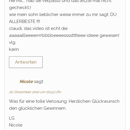
nie mit…. hab sie verpasst! und das letzte mal nicht
gecheckt;)
wie mein sohn lieblicher weise immer zu mir sagt: DU
ALLERBESTE !!!!
claudi, das video ist echt die
aaaaallleeeerrrrbbbbeeeesssstttteee ideee gewesen!
vlg
karin
Antworten
Nicole
sagt:
20. Dezember 2010 um 20:43 Uhr
Was für eine tolle Verlosung. Herzlichen Glückwunsch
den glücklichen Gewinnern.
LG
Nicole