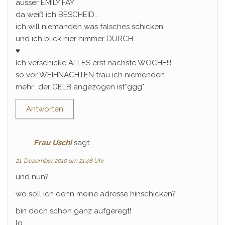
ausser EMILY FAY
da weiß ich BESCHEID…
ich will niemanden was falsches schicken
und ich blick hier nimmer DURCH…
♥
Ich verschicke ALLES erst nächste WOCHE!!!
so vor WEIHNACHTEN trau ich niemenden
mehr….der GELB angezogen ist*ggg*
Antworten
Frau Uschi
sagt:
21. Dezember 2010 um 21:48 Uhr
und nun?
wo soll ich denn meine adresse hinschicken?
bin doch schon ganz aufgeregt!
lg