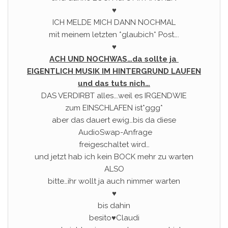
♥
ICH MELDE MICH DANN NOCHMAL
mit meinem letzten *glaubich* Post….
♥
ACH UND NOCHWAS…da sollte ja
EIGENTLICH MUSIK IM HINTERGRUND LAUFEN
und das tuts nich…
DAS VERDIRBT alles….weil es IRGENDWIE
zum EINSCHLAFEN ist*ggg*
aber das dauert ewig…bis da diese
AudioSwap-Anfrage
freigeschaltet wird…
und jetzt hab ich kein BOCK mehr zu warten
ALSO
bitte…ihr wollt ja auch nimmer warten
♥
bis dahin
besito♥Claudi