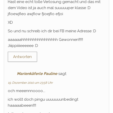
Hast eine echt tolle Verlosung gemacht und das mit
dem Video ist ja auch mal suuuuuper klasse :D
jfioewjfieo awjfiow fjioejfio efjoi
XD
So und nu schreib ich dir bei FB meine Adresse :D
aaaaaahhhhhhhhhhhhhhhh Gewonnen!!!!!!
Jiiippiiiieeeeee :D
Antworten
Marienkäferle Pauline
sagt:
19. Dezember 2010 um 23:58 Uhr
och meeennnoooo….
ich wollt doch pingu uuuuuuunbedingt
haaaaabeeen!!!!