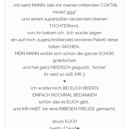
….mit samt MANN…(der mir meinen rettenden COKTAIL
mixte)*ggg*
und einem supersüßen tanzenden kleinen
TOCHTERkind…
von ihr bekam ich….(ich würde sagen
ein auf mich zugeschnittendes leckeres Paket) diese
tollen SACHEN…
MEIN MANN wollte sich schon die ganze SCHOKI
grabtschen
und hat ganz NEIDISCH geguckt….*kicher*
ihr seid so süß…IHR 3
♥
ich wollte mich BEI EUCH BEIDEN
EINFACH NOCHMAL BEDANKEN
schön das es EUCH gibt….
und IHR HABT mir eine RIIIIIESEN FREUDE gemacht…
drück EUCH
besito Claudi♥