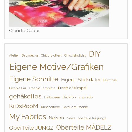
Claudia Gabor
DIY
Atelier
Babydecke
Chicciplottert
Chiccisholiday
Eigene Motive/Grafiken
Eigene Schnitte
Eigene Stickdatei
Felixhose
Freebie Wimpel
Freebie Car
Freebie Template
gehäkeltes
Halloween
HäckTop
Inspiration
KiDsRooM
Kuscheltiere
LoveCamFreebie
My Fabrics
Nelson
News
oberteile für jungz
Oberteile MÄDELZ
OberTeile JUNGZ