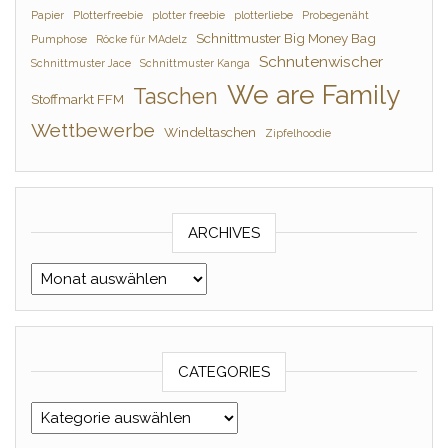
Papier
Plotterfreebie
plotter freebie
plotterliebe
Probegenäht
Schnittmuster Big Money Bag
Pumphose
Röcke für MAdelz
Schnutenwischer
Schnittmuster Jace
Schnittmuster Kanga
We are Family
Taschen
Stoffmarkt FFM
Wettbewerbe
Windeltaschen
Zipfelhoodie
ARCHIVES
Archives
CATEGORIES
Categories