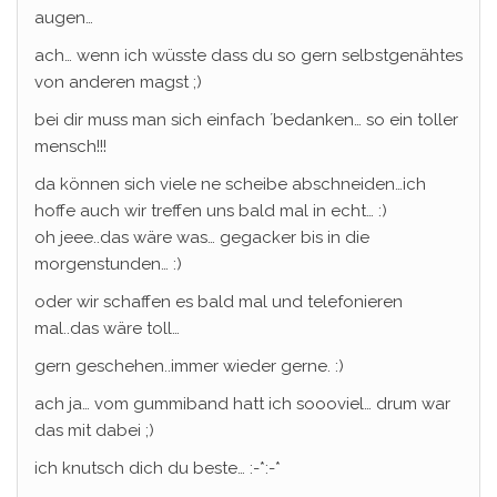
augen…
ach… wenn ich wüsste dass du so gern selbstgenähtes
von anderen magst ;)
bei dir muss man sich einfach ´bedanken… so ein toller
mensch!!!
da können sich viele ne scheibe abschneiden…ich
hoffe auch wir treffen uns bald mal in echt… :)
oh jeee..das wäre was… gegacker bis in die
morgenstunden… :)
oder wir schaffen es bald mal und telefonieren
mal..das wäre toll…
gern geschehen..immer wieder gerne. :)
ach ja… vom gummiband hatt ich soooviel… drum war
das mit dabei ;)
ich knutsch dich du beste… :-*:-*