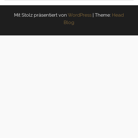
Mit Stolz präsentiert von
WordPress
|
Theme:
Head
Blog