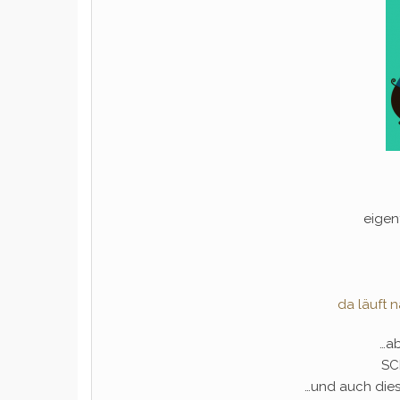
eigen
da läuft
…ab
SC
…und auch die