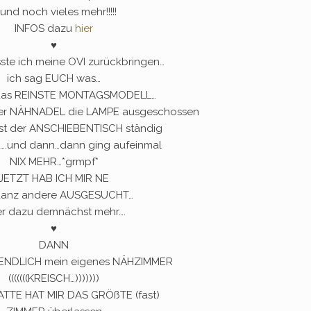
..und noch vieles mehr!!!!!
INFOS dazu
hier
♥
te ich meine OVI zurückbringen…
ich sag EUCH was…
das REINSTE MONTAGSMODELL…
t der NÄHNADEL die LAMPE ausgeschossen
st der ANSCHIEBENTISCH ständig
….und dann…dann ging aufeinmal
NIX MEHR…*grmpf*
JETZT HAB ICH MIR NE
anz andere AUSGESUCHT…
r dazu demnächst mehr….
♥
DANN
t ENDLICH mein eigenes NÄHZIMMER
(((((((KREISCH…)))))))
TE HAT MIR DAS GRÖßTE (fast)