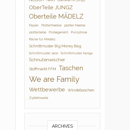
News
oberteile für jungz
OberTeile JUNGZ
Oberteile MÄDELZ
Papier
Plotterfreebie
plotter freebie
plotterliebe
Probegenäht
Pumphose
Röcke für MAdelz
Schnittmuster Big Money Bag
Schnittmuster Jace
Schnittmuster Kanga
Schnutenwischer
Taschen
Stoffmarkt FFM
We are Family
Wettbewerbe
Windeltaschen
Zipfelhoodie
ARCHIVES