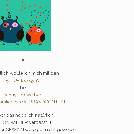
♥
tlich wollte ich mich mit den
ღ BU-Hoo´sღ ©
bei
schuy´s bewerben
 nämlich ein WEBBANDCONTEST…
er das habe ich natürlich
HON WIEDER verpasst….!!!
ser GEWINN wäre gar nicht gewesen…