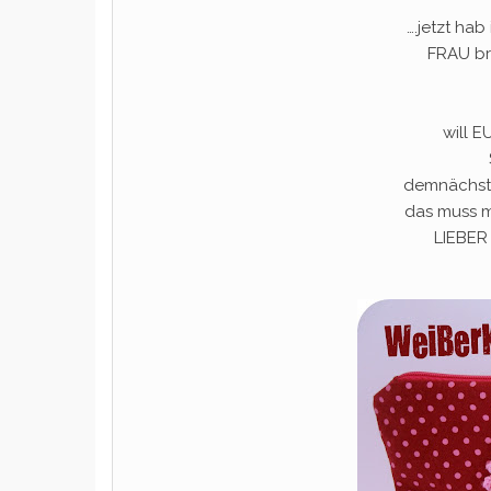
….jetzt ha
FRAU br
will 
demnächst 
das muss ma
LIEBER