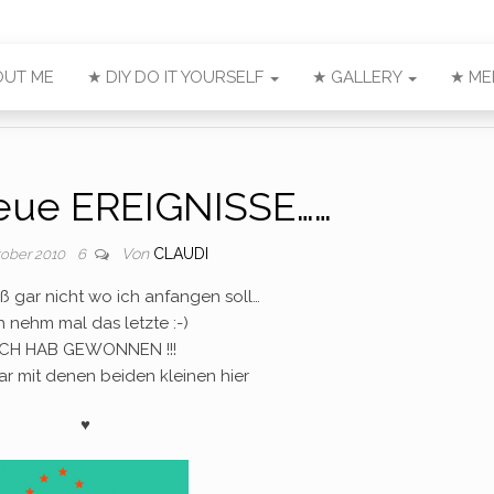
OUT ME
★ DIY DO IT YOURSELF
★ GALLERY
★ ME
neue EREIGNISSE……
Von
CLAUDI
tober 2010
6
ß gar nicht wo ich anfangen soll…
h nehm mal das letzte :-)
ICH HAB GEWONNEN !!!
ar mit denen beiden kleinen hier
♥