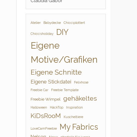
Claudia Gabor
Atelier
Babydecke
Chicciplottert
DIY
Chiccisholiday
Eigene
Motive/Grafiken
Eigene Schnitte
Eigene Stickdatei
Felixhose
Freebie Car
Freebie Template
gehäkeltes
Freebie Wimpel
Halloween
HäckTop
Inspiration
KiDsRooM
Kuscheltiere
My Fabrics
LoveCamFreebie
Nelson