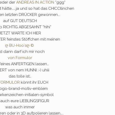
ieder der
ANDREAS IN ACTION
*ggg*
t hätte…….ja und so hat das CHICCIlinchen
den letzten DRÜCKER gewonnen….
auf GUT DEUTSCH
ab RICHTIG ABGESAHNT *hihi*
JETZT WARTE ICH HIER
TER feinstes Stöffchen mit meinen
ღ BU-Hoo´sღ ©
d dann darf ich mir noch
von Formulor
feines ANFERTIGEN lassen…
ERT von nem HUNNI :-) uhiii
das tolle ist…
FORMULOR
könnt ihr EUCH
 logo-brand-motiv-emblem
rkenzeichen-initialen-symbol
 auch eure LIEBLINGSFIGUR
was auch immer
ren oder in 3D aufpolieren lassen…..