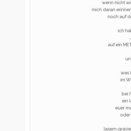
wenn nicht w
mich daran erinner
noch auf 
ich h
auf ein ME
un
was 
im W
bei
ein
euer ma
oder
lasern-gravie