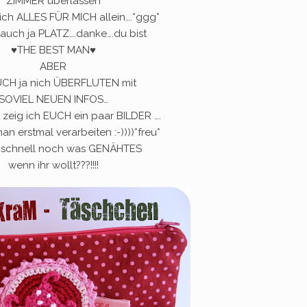
ZIMMER überlassen
b ich ALLES FÜR MICH allein….*ggg*
auch ja PLATZ….danke….du bist
♥THE BEST MAN♥
ABER
EUCH ja nich ÜBERFLUTEN mit
SOVIEL NEUEN INFOS…
zeig ich EUCH ein paar BILDER ….
n erstmal verarbeiten :-))))*freu*
 schnell noch was GENÄHTES
wenn ihr wollt???!!!!