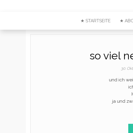
★ STARTSEITE
★ AB
so viel 
30. Ok
und ich wei
ic
ja und zw