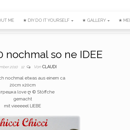
OUT ME
★ DIY DO IT YOURSELF
★ GALLERY
★ ME
0 nochmal so ne IDEE
Von
CLAUDI
ember 2010
12
ich nochmal etwas aus einem ca
20cm x20cm
трешка love ღ © Stöffche
gemacht
mit vieeeeel LIEBE