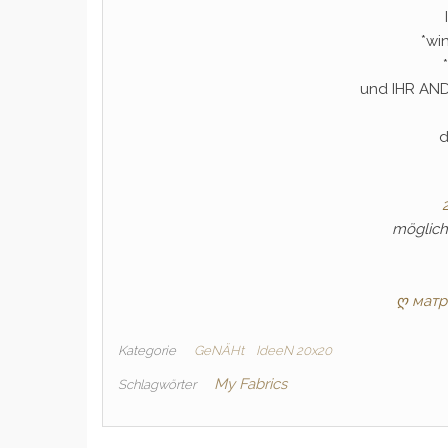
*wi
und IHR AN
d
möglich
ღ матр
Kategorie
GeNÄHt
IdeeN 20x20
My Fabrics
Schlagwörter