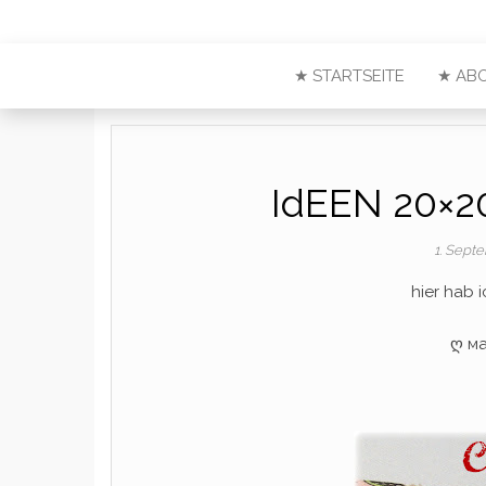
★ STARTSEITE
★ AB
IdEEN 20×2
1. Sept
hier hab 
ღ ма