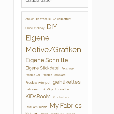
Claudia Gabor
Atelier
Babydecke
Chicciplottert
DIY
Chiccisholiday
Eigene
Motive/Grafiken
Eigene Schnitte
Eigene Stickdatei
Felixhose
Freebie Car
Freebie Template
gehäkeltes
Freebie Wimpel
Halloween
HäckTop
Inspiration
KiDsRooM
Kuscheltiere
My Fabrics
LoveCamFreebie
Nelson