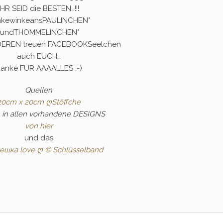
IHR SEID die BESTEN…!!!
nkewinkeansPAULINCHEN*
*undTHOMMELINCHEN*
DEREN treuen FACEBOOKSeelchen
auch EUCH…
anke FÜR AAAALLES ;-)
Quellen
20cm x 20cm ღStöffche
 in allen vorhandene DESIGNS
von hier
und das
ешка love ღ © Schlüsselband