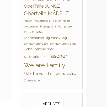
News
oberteile für jungz
OberTeile JUNGZ
Oberteile MÄDELZ
Papier
Plotterfreebie
plotter freebie
plotterliebe
Probegenäht
Pumphose
Röcke für MAdelz
Schnittmuster Big Money Bag
Schnittmuster Jace
Schnittmuster Kanga
Schnutenwischer
Taschen
Stoffmarkt FFM
We are Family
Wettbewerbe
Windeltaschen
Zipfelhoodie
ARCHIVES