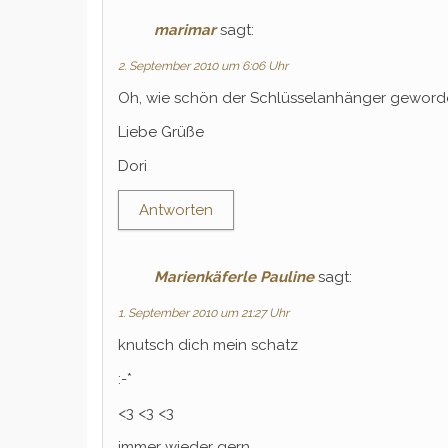
marimar
sagt:
2. September 2010 um 6:06 Uhr
Oh, wie schön der Schlüsselanhänger geworden 
Liebe Grüße
Dori
Antworten
Marienkäferle Pauline
sagt:
1. September 2010 um 21:27 Uhr
knutsch dich mein schatz
:-*
<3 <3 <3
immer wieder gern