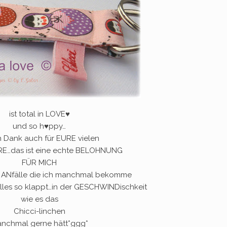
ist total in LOVE♥
und so h♥ppy…
n Dank auch für EURE vielen
…das ist eine echte BELOHNUNG
FÜR MICH
n ANfälle die ich manchmal bekomme
lles so klappt…in der GESCHWINDischkeit
wie es das
Chicci-linchen
nchmal gerne hätt*ggg*