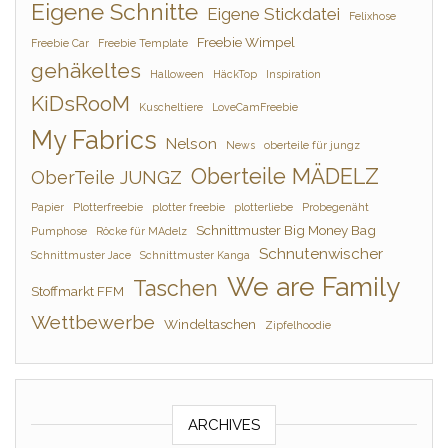
Eigene Schnitte
Eigene Stickdatei
Felixhose
Freebie Wimpel
Freebie Car
Freebie Template
gehäkeltes
Halloween
HäckTop
Inspiration
KiDsRooM
Kuscheltiere
LoveCamFreebie
My Fabrics
Nelson
News
oberteile für jungz
Oberteile MÄDELZ
OberTeile JUNGZ
Papier
Plotterfreebie
plotter freebie
plotterliebe
Probegenäht
Schnittmuster Big Money Bag
Pumphose
Röcke für MAdelz
Schnutenwischer
Schnittmuster Jace
Schnittmuster Kanga
We are Family
Taschen
Stoffmarkt FFM
Wettbewerbe
Windeltaschen
Zipfelhoodie
ARCHIVES