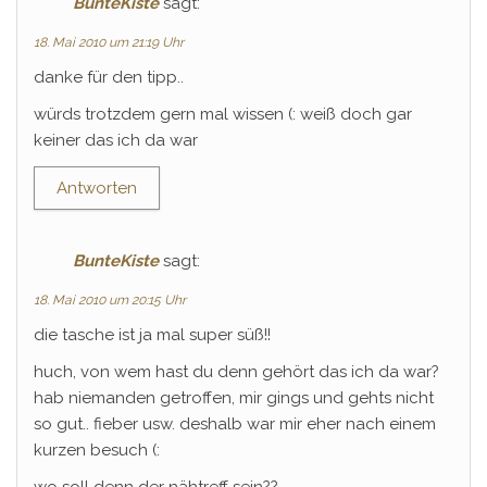
BunteKiste
sagt:
18. Mai 2010 um 21:19 Uhr
danke für den tipp..
würds trotzdem gern mal wissen (: weiß doch gar
keiner das ich da war
Antworten
BunteKiste
sagt:
18. Mai 2010 um 20:15 Uhr
die tasche ist ja mal super süß!!
huch, von wem hast du denn gehört das ich da war?
hab niemanden getroffen, mir gings und gehts nicht
so gut.. fieber usw. deshalb war mir eher nach einem
kurzen besuch (:
wo soll denn der nähtreff sein??