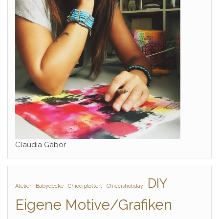
Claudia Gabor
DIY
Atelier
Babydecke
Chicciplottert
Chiccisholiday
Eigene Motive/Grafiken