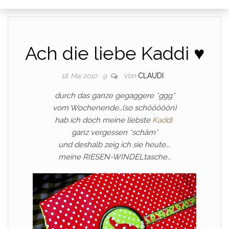
Ach die liebe Kaddi ♥
Von
CLAUDI
18. Mai 2010
9
durch das ganze gegaggere *ggg*
vom Wochenende…(so schööööön)
hab ich doch meine liebste
Kaddi
ganz vergessen *schäm*
und deshalb zeig ich sie heute….
meine RIESEN-WINDELtasche…