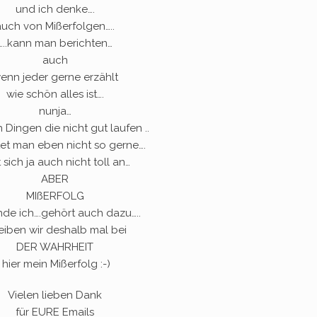
und ich denke….
auch von Mißerfolgen…..
…..kann man berichten…
auch
enn jeder gerne erzählt
wie schön alles ist….
nunja…
 Dingen die nicht gut laufen ..
tet man eben nicht so gerne….
 sich ja auch nicht toll an…
ABER
MIßERFOLG
inde ich….gehört auch dazu…..
leiben wir deshalb mal bei
DER WAHRHEIT
hier mein Mißerfolg :-)
Vielen lieben Dank
für EURE Emails