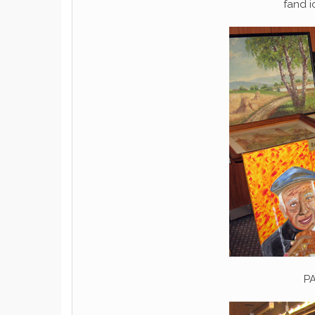
fand i
P