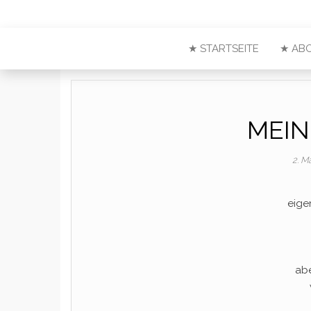
★ STARTSEITE
★ AB
MEIN
2. M
eigen
abe