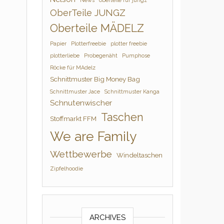
News
oberteile für jungz
OberTeile JUNGZ
Oberteile MÄDELZ
Papier
Plotterfreebie
plotter freebie
plotterliebe
Probegenäht
Pumphose
Röcke für MAdelz
Schnittmuster Big Money Bag
Schnittmuster Jace
Schnittmuster Kanga
Schnutenwischer
Taschen
Stoffmarkt FFM
We are Family
Wettbewerbe
Windeltaschen
Zipfelhoodie
ARCHIVES