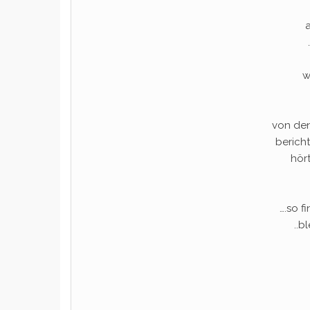
w
von den
berich
hört
….so f
..b