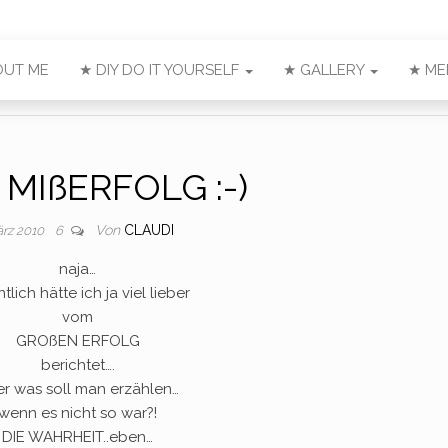
OUT ME
★ DIY DO IT YOURSELF
★ GALLERY
★ ME
 MIßERFOLG :-)
Von
CLAUDI
ärz 2010
6
naja…
tlich hätte ich ja viel lieber
vom
GROßEN ERFOLG
berichtet….
r was soll man erzählen…
wenn es nicht so war?!
DIE WAHRHEIT..eben…