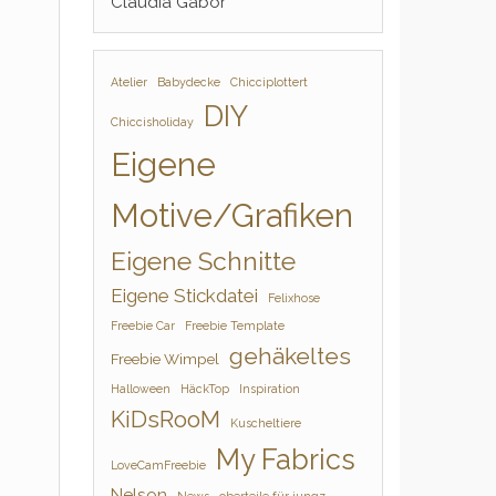
Claudia Gabor
Atelier
Babydecke
Chicciplottert
DIY
Chiccisholiday
Eigene
Motive/Grafiken
Eigene Schnitte
Eigene Stickdatei
Felixhose
Freebie Car
Freebie Template
gehäkeltes
Freebie Wimpel
Halloween
HäckTop
Inspiration
KiDsRooM
Kuscheltiere
My Fabrics
LoveCamFreebie
Nelson