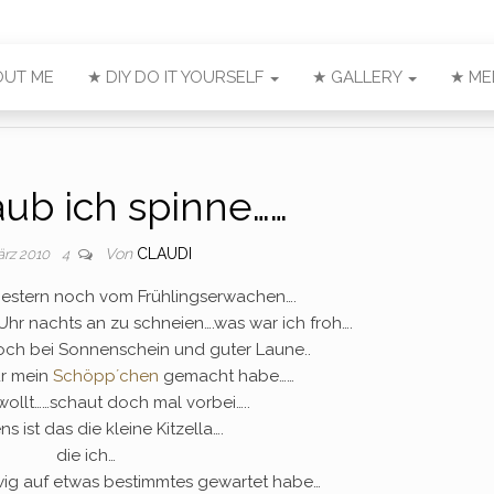
OUT ME
★ DIY DO IT YOURSELF
★ GALLERY
★ ME
aub ich spinne……
Von
CLAUDI
ärz 2010
4
gestern noch vom Frühlingserwachen….
Uhr nachts an zu schneien….was war ich froh….
och bei Sonnenschein und guter Laune..
ür mein
Schöpp´chen
gemacht habe……
wollt……schaut doch mal vorbei…..
s ist das die kleine Kitzella….
die ich…
wig auf etwas bestimmtes gewartet habe…