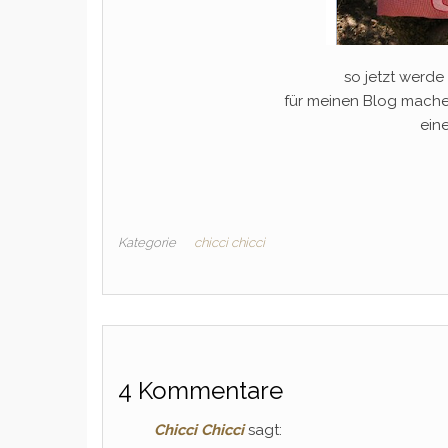
so jetzt werde
für meinen Blog mache
ein
Kategorie
chicci chicci
4 Kommentare
Chicci Chicci
sagt: