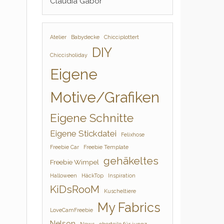
Claudia Gabor
Atelier
Babydecke
Chicciplottert
DIY
Chiccisholiday
Eigene
Motive/Grafiken
Eigene Schnitte
Eigene Stickdatei
Felixhose
Freebie Car
Freebie Template
gehäkeltes
Freebie Wimpel
Halloween
HäckTop
Inspiration
KiDsRooM
Kuscheltiere
My Fabrics
LoveCamFreebie
Nelson