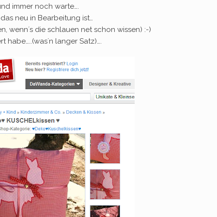
und immer noch warte….
das neu in Bearbeitung ist…
en, wenn´s die schlauen net schon wissen) :-)
rt habe…..(was´n langer Satz)….