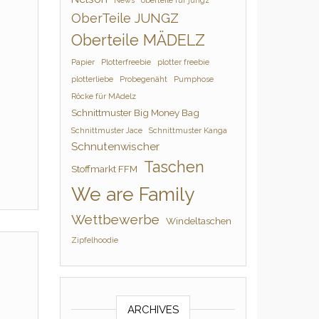
News
oberteile für jungz
OberTeile JUNGZ
Oberteile MÄDELZ
Papier
Plotterfreebie
plotter freebie
plotterliebe
Probegenäht
Pumphose
Röcke für MAdelz
Schnittmuster Big Money Bag
Schnittmuster Jace
Schnittmuster Kanga
Schnutenwischer
Taschen
Stoffmarkt FFM
We are Family
Wettbewerbe
Windeltaschen
Zipfelhoodie
ARCHIVES