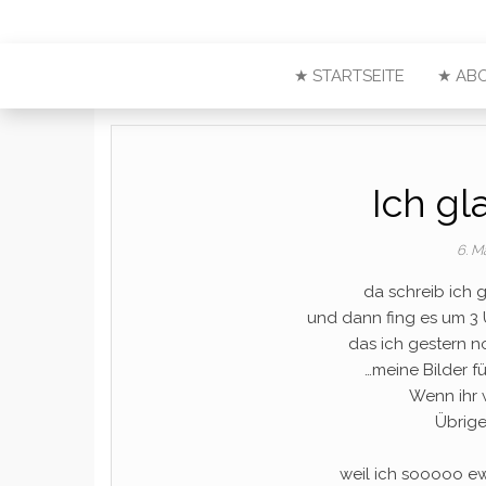
★ STARTSEITE
★ AB
Ich gl
6. M
da schreib ich 
und dann fing es um 3 
das ich gestern n
…meine Bilder f
Wenn ihr 
Übrigen
weil ich sooooo e