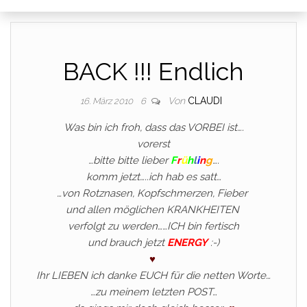
BACK !!! Endlich
Von
CLAUDI
16. März 2010
6
Was bin ich froh, dass das VORBEI ist….
vorerst
…bitte bitte lieber
F
r
ü
h
l
i
n
g
….
komm jetzt…..ich hab es satt…
…von Rotznasen, Kopfschmerzen, Fieber
und allen möglichen KRANKHEITEN
verfolgt zu werden……ICH bin fertisch
und brauch jetzt
ENERGY
:-)
♥
Ihr LIEBEN ich danke EUCH für die netten Worte…
…zu meinem letzten POST…