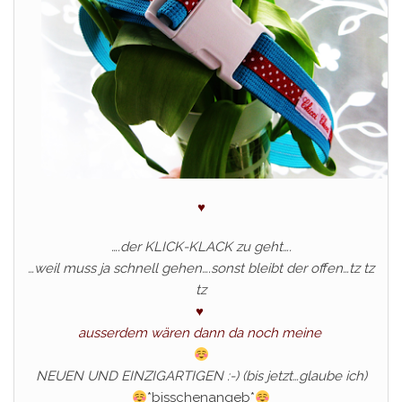
♥
….der KLICK-KLACK zu geht….
…weil muss ja schnell gehen….sonst bleibt der offen…tz tz
tz
♥
ausserdem wären dann da noch meine
NEUEN UND EINZIGARTIGEN :-) (bis jetzt…glaube ich)
*bisschenangeb*