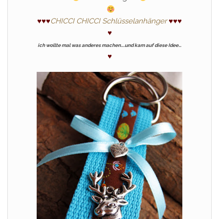
♥
♥
♥
CHICCI CHICCI Schlüsselanhänger
♥
♥
♥
♥
ich wollte mal was anderes machen….und kam auf diese Idee…
♥