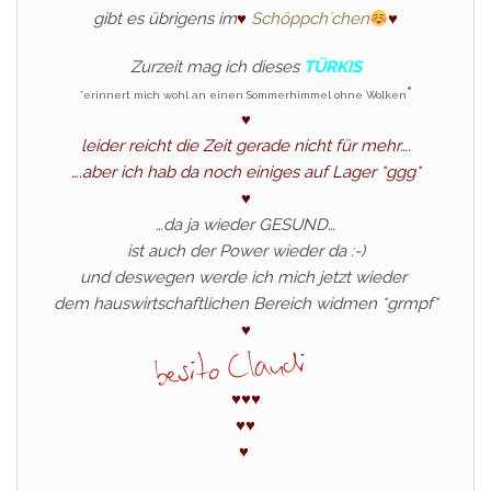
gibt es übrigens im
♥
Schöppch´chen
♥
Zurzeit mag ich dieses
TÜRKIS
*
*erinnert mich wohl an einen Sommerhimmel ohne Wolken
♥
leider reicht die Zeit gerade nicht für mehr….
….aber ich hab da noch einiges auf Lager *ggg*
♥
…da ja wieder GESUND…
ist auch der Power wieder da :-)
und deswegen werde ich mich jetzt wieder
dem hauswirtschaftlichen Bereich widmen *grmpf*
♥
♥
♥
♥
♥
♥
♥