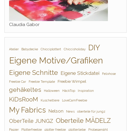
Claudia Gabor
DIY
Atelier
Babydecke
Chicciplottert
Chiccisholiday
Eigene Motive/Grafiken
Eigene Schnitte
Eigene Stickdatei
Felixhose
Freebie Wimpel
Freebie Car
Freebie Template
gehäkeltes
Halloween
HäckTop
Inspiration
KiDsRooM
Kuscheltiere
LoveCamFreebie
My Fabrics
Nelson
News
oberteile für jungz
Oberteile MÄDELZ
OberTeile JUNGZ
Papier
Plotterfreebie
plotter freebie
plotterliebe
Probegenäht