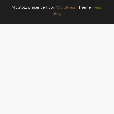
Mit Stolz präsentiert von
WordPress
|
Theme:
Head
Blog