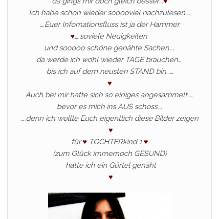
da gings mir doch gleich besser….
♥
Ich habe schon wieder sooooviel nachzulesen….
….Euer Infomationsfluss ist ja der Hammer
♥
….soviele Neuigkeiten
und sooooo schöne genähte Sachen…..
da werde ich wohl wieder TAGE brauchen….
bis ich auf dem neusten STAND bin……
♥
Auch bei mir hatte sich so einiges angesammelt…..
bevor es mich ins AUS schoss….
….denn ich wollte Euch eigentlich diese Bilder zeigen
♥
für
♥
TOCHTERkind 1
♥
(zum Glück immernoch GESUND)
hatte ich ein Gürtel genäht
♥