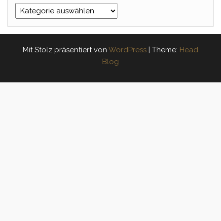
Categories
Mit Stolz präsentiert von
WordPress
|
Theme:
Head
Blog