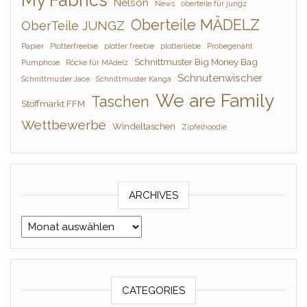
Nelson
News
oberteile für jungz
Oberteile MÄDELZ
OberTeile JUNGZ
Papier
Plotterfreebie
plotter freebie
plotterliebe
Probegenäht
Schnittmuster Big Money Bag
Pumphose
Röcke für MAdelz
Schnutenwischer
Schnittmuster Jace
Schnittmuster Kanga
We are Family
Taschen
Stoffmarkt FFM
Wettbewerbe
Windeltaschen
Zipfelhoodie
ARCHIVES
Archives
CATEGORIES