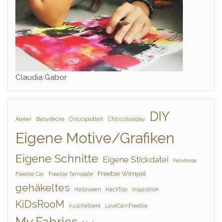
Claudia Gabor
DIY
Atelier
Babydecke
Chicciplottert
Chiccisholiday
Eigene Motive/Grafiken
Eigene Schnitte
Eigene Stickdatei
Felixhose
Freebie Wimpel
Freebie Car
Freebie Template
gehäkeltes
Halloween
HäckTop
Inspiration
KiDsRooM
Kuscheltiere
LoveCamFreebie
My Fabrics