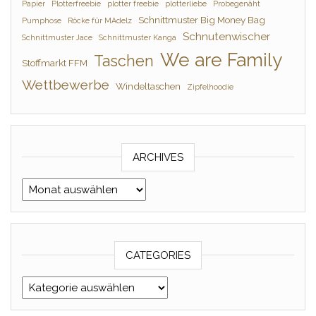
Papier
Plotterfreebie
plotter freebie
plotterliebe
Probegenäht
Schnittmuster Big Money Bag
Pumphose
Röcke für MAdelz
Schnutenwischer
Schnittmuster Jace
Schnittmuster Kanga
We are Family
Taschen
Stoffmarkt FFM
Wettbewerbe
Windeltaschen
Zipfelhoodie
ARCHIVES
Archives
CATEGORIES
Categories