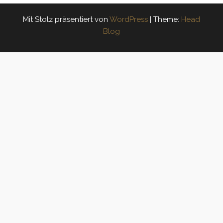
Mit Stolz präsentiert von
WordPress
|
Theme:
Head
Blog