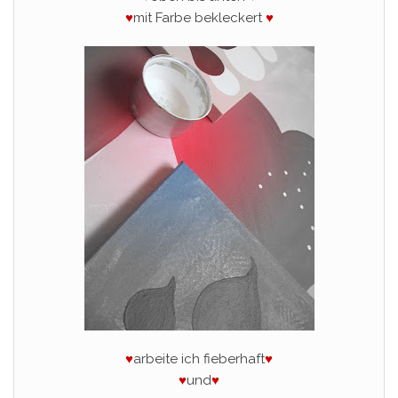
♥
mit Farbe bekleckert
♥
♥
arbeite ich fieberhaft
♥
♥
und
♥