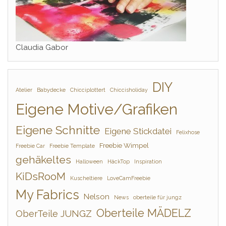
Claudia Gabor
DIY
Atelier
Babydecke
Chicciplottert
Chiccisholiday
Eigene Motive/Grafiken
Eigene Schnitte
Eigene Stickdatei
Felixhose
Freebie Wimpel
Freebie Car
Freebie Template
gehäkeltes
Halloween
HäckTop
Inspiration
KiDsRooM
Kuscheltiere
LoveCamFreebie
My Fabrics
Nelson
News
oberteile für jungz
Oberteile MÄDELZ
OberTeile JUNGZ