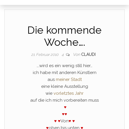
Die kommende
Woche….
Von
CLAUDI
21. Februar 2010
4
….wird es ein wenig still hier…
ich habe mit anderen Künstlern
aus
meiner Stadt
eine kleine Ausstellung
wie
vorletztes Jahr
auf die ich mich vorbereiten muss
♥
♥
♥
♥ ♥
Von
♥ ♥
♥
oben bis unten
♥