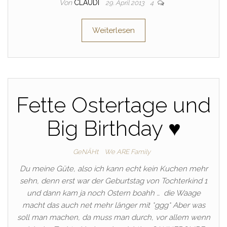
Von
CLAUDI
29. April 2013
4
Weiterlesen
Fette Ostertage und
Big Birthday ♥
GeNÄHt
We ARE Family
Du meine Güte, also ich kann echt kein Kuchen mehr
sehn, denn erst war der Geburtstag von Tochterkind 1
und dann kam ja noch Ostern boahh … die Waage
macht das auch net mehr länger mit *ggg* Aber was
soll man machen, da muss man durch, vor allem wenn