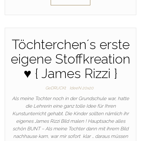
Töchterchen´s erste
eigene Stoffkreation
♥ { James Rizzi }
GeDRUCKt
IdeeN 20x20
Als meine Tochter noch in der Grundschule war, hatte
die Lehrerin eine ganz tolle Idee für Ihren
Kunstunterricht gehabt. Die Kinder sollten nämlich ihr
eigenes James Rizzi Bild malen ! Hauptsache alles
schön BUNT – Als meine Tochter dann mit ihrem Bild
nachhause kam, war mir sofort klar … daraus müssen