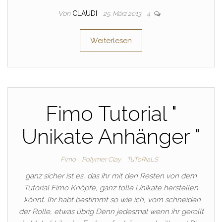
Von
CLAUDI
25. März 2013
4
Weiterlesen
Fimo Tutorial "
Unikate Anhänger "
Fimo
Polymer Clay
TuToRiaLS
ganz sicher ist es, das ihr mit den Resten von dem
Tutorial Fimo Knöpfe, ganz tolle Unikate herstellen
könnt. Ihr habt bestimmt so wie ich, vom schneiden
der Rolle, etwas übrig Denn jedesmal wenn ihr gerollt