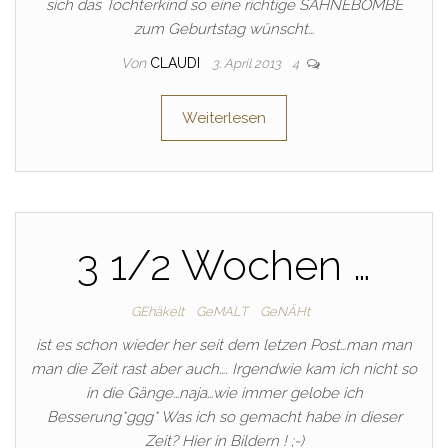
sich das Tochterkind so eine richtige SAHNEBOMBE
zum Geburtstag wünscht…
Von
CLAUDI
3. April 2013
4
Weiterlesen
3 1/2 Wochen …
GEhäkelt
GeMALT
GeNÄHt
ist es schon wieder her seit dem letzen Post…man man
man die Zeit rast aber auch…. Irgendwie kam ich nicht so
in die Gänge…naja…wie immer gelobe ich
Besserung*ggg* Was ich so gemacht habe in dieser
Zeit? Hier in Bildern ! ;-)