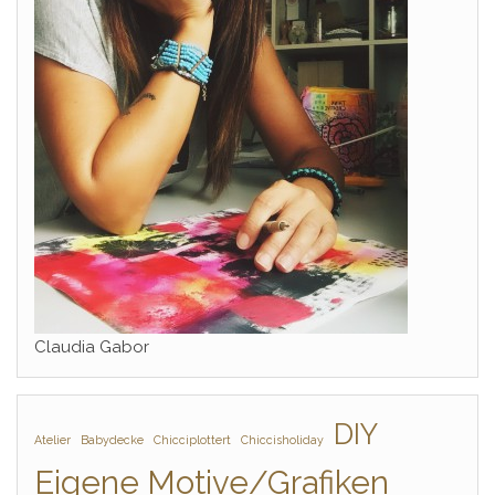
Claudia Gabor
DIY
Atelier
Babydecke
Chicciplottert
Chiccisholiday
Eigene Motive/Grafiken