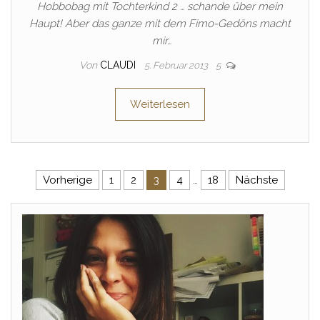
Hobbobag mit Tochterkind 2 … schande über mein
Haupt! Aber das ganze mit dem Fimo-Gedöns macht
mir…
Von
CLAUDI
5. Februar 2013
5
Weiterlesen
Seitennummerierung der Beitr
Vorherige
1
2
3
4
…
18
Nächste