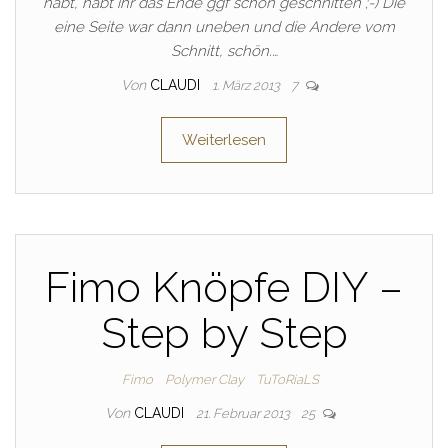
habt, habt ihr das Ende ggf schön geschnitten ;-) Die
eine Seite war dann uneben und die Andere vom
Schnitt, schön.…
Von
CLAUDI
1. März 2013
7
Weiterlesen
Fimo Knöpfe DIY –
Step by Step
Fimo
Polymer Clay
TuToRiaLS
Von
CLAUDI
21. Februar 2013
25