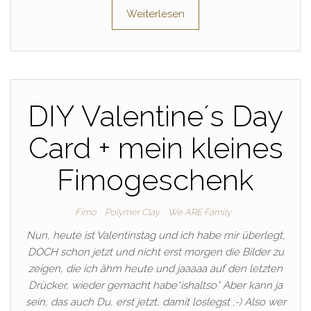
Weiterlesen
DIY Valentine´s Day
Card + mein kleines
Fimogeschenk
Fimo
Polymer Clay
We ARE Family
Nun, heute ist Valentinstag und ich habe mir überlegt,
DOCH schon jetzt und nicht erst morgen die Bilder zu
zeigen, die ich ähm heute und jaaaaa auf den letzten
Drücker, wieder gemacht habe*ishaltso* Aber kann ja
sein, das auch Du, erst jetzt, damit loslegst ;-) Also wer