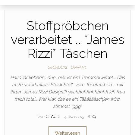
Stoffpröbchen
verarbeitet … *James
Rizzi* Täschen
GeDRUCKt
GeNÄHt
Hallo ihr liebenn… nun, hier ist es ! Trommelwirbel … Das
erste verarbeitete Stück Stoff vom Töchterchen – mit
ihrem James Rizzi Design!!! yeahhhhhhhhhhhh ich freu
mich total.. War klar, das es ein Tääääääschjen wird,
stimmst *ggg*
Von
CLAUDI
4. Juni 2013
8
Weiterlesen