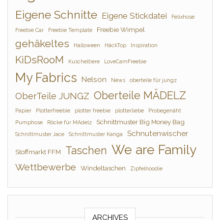
Eigene Schnitte
Eigene Stickdatei
Felixhose
Freebie Wimpel
Freebie Car
Freebie Template
gehäkeltes
Halloween
HäckTop
Inspiration
KiDsRooM
Kuscheltiere
LoveCamFreebie
My Fabrics
Nelson
News
oberteile für jungz
Oberteile MÄDELZ
OberTeile JUNGZ
Papier
Plotterfreebie
plotter freebie
plotterliebe
Probegenäht
Schnittmuster Big Money Bag
Pumphose
Röcke für MAdelz
Schnutenwischer
Schnittmuster Jace
Schnittmuster Kanga
We are Family
Taschen
Stoffmarkt FFM
Wettbewerbe
Windeltaschen
Zipfelhoodie
ARCHIVES