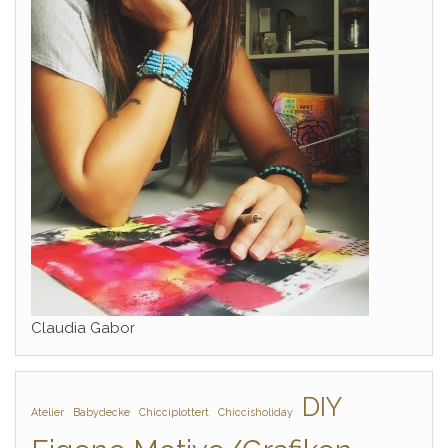
Claudia Gabor
DIY
Atelier
Babydecke
Chicciplottert
Chiccisholiday