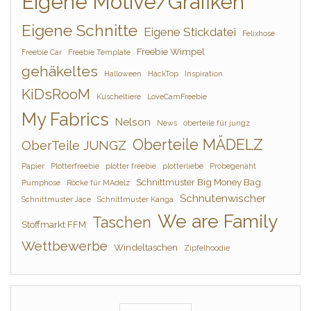
Eigene Motive/Grafiken
Eigene Schnitte
Eigene Stickdatei
Felixhose
Freebie Wimpel
Freebie Car
Freebie Template
gehäkeltes
Halloween
HäckTop
Inspiration
KiDsRooM
Kuscheltiere
LoveCamFreebie
My Fabrics
Nelson
News
oberteile für jungz
Oberteile MÄDELZ
OberTeile JUNGZ
Papier
Plotterfreebie
plotter freebie
plotterliebe
Probegenäht
Schnittmuster Big Money Bag
Pumphose
Röcke für MAdelz
Schnutenwischer
Schnittmuster Jace
Schnittmuster Kanga
We are Family
Taschen
Stoffmarkt FFM
Wettbewerbe
Windeltaschen
Zipfelhoodie