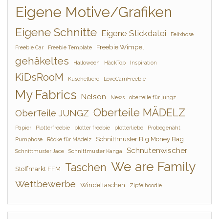
Eigene Motive/Grafiken
Eigene Schnitte
Eigene Stickdatei
Felixhose
Freebie Wimpel
Freebie Car
Freebie Template
gehäkeltes
Halloween
HäckTop
Inspiration
KiDsRooM
Kuscheltiere
LoveCamFreebie
My Fabrics
Nelson
News
oberteile für jungz
Oberteile MÄDELZ
OberTeile JUNGZ
Papier
Plotterfreebie
plotter freebie
plotterliebe
Probegenäht
Schnittmuster Big Money Bag
Pumphose
Röcke für MAdelz
Schnutenwischer
Schnittmuster Jace
Schnittmuster Kanga
We are Family
Taschen
Stoffmarkt FFM
Wettbewerbe
Windeltaschen
Zipfelhoodie