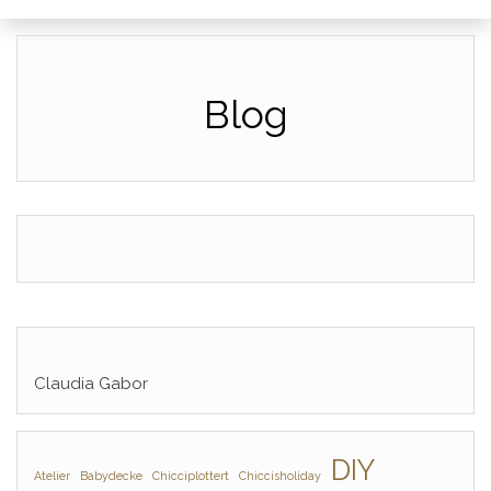
Blog
Claudia Gabor
DIY
Atelier
Babydecke
Chicciplottert
Chiccisholiday